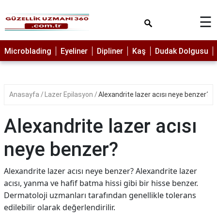
×
☰
MAKYAJ
Microblading
Eyeliner
Dipliner
Kaş
Dudak Dolgusu
MİCROBLADİNG
EYELİNER
Anasayfa
Lazer Epilasyon
Alexandrite lazer acısı neye benzer?
LAZER
EPİLASYON
Alexandrite lazer acısı
PROTEZ
TIRNAK
neye benzer?
PEELİNG
Alexandrite lazer acısı neye benzer? Alexandrite lazer
ERKEK
acısı, yanma ve hafif batma hissi gibi bir hisse benzer.
BAKIMI
Dermatoloji uzmanları tarafından genellikle tolerans
CİLT
edilebilir olarak değerlendirilir.
BAKIMI