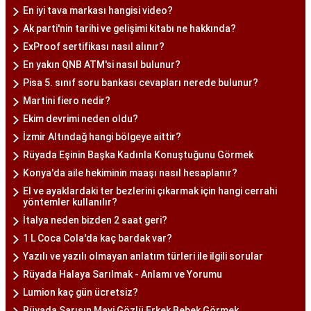
En iyi tava markası hangisi video?
Ak parti'nin tarihi ve gelişimi kitabı ne hakkında?
ExProof sertifikası nasıl alınır?
En yakın QNB ATM'si nasıl bulunur?
Pisa 5. sınıf soru bankası cevapları nerede bulunur?
Martini fiero nedir?
Ekim devrimi neden oldu?
İzmir Altındağ hangi bölgeye aittir?
Rüyada Eşinin Başka Kadınla Konuştuğunu Görmek
Konya'da aile hekiminin maaşı nasıl hesaplanır?
El ve ayaklardaki ter bezlerini çıkarmak için hangi cerrahi
yöntemler kullanılır?
İtalya neden bizden 2 saat geri?
1 L Coca Cola'da kaç bardak var?
Yazılı ve yazılı olmayan anlatım türleri ile ilgili sorular
Rüyada Halaya Sarılmak - Anlamı ve Yorumu
Lumion kaç gün ücretsiz?
Rüyada Sarışın Mavi Gözlü Erkek Bebek Görmek