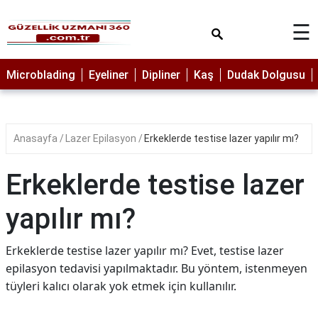
×
☰
MAKYAJ
Microblading
Eyeliner
Dipliner
Kaş
Dudak Dolgusu
MİCROBLADİNG
EYELİNER
Anasayfa
Lazer Epilasyon
Erkeklerde testise lazer yapılır mı?
LAZER
EPİLASYON
Erkeklerde testise lazer
PROTEZ
TIRNAK
yapılır mı?
PEELİNG
Erkeklerde testise lazer yapılır mı? Evet, testise lazer
ERKEK
epilasyon tedavisi yapılmaktadır. Bu yöntem, istenmeyen
BAKIMI
tüyleri kalıcı olarak yok etmek için kullanılır.
CİLT
BAKIMI