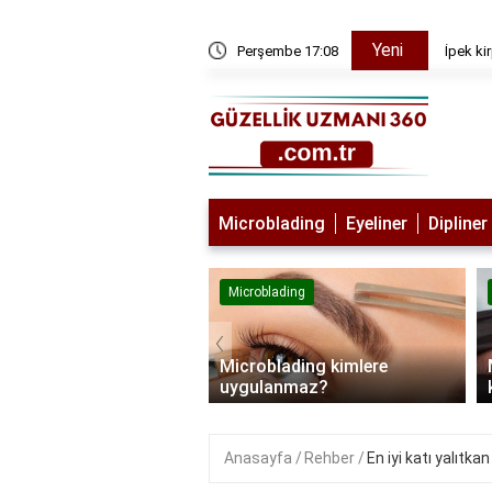
Yeni
Perşembe 17:08
İpek kir
Microblading
Eyeliner
Dipliner
lading
Microblading
‹
blading sonrası kaş
Microblading kimlere
aşır mı?
uygulanmaz?
Anasayfa
Rehber
En iyi katı yalıtka