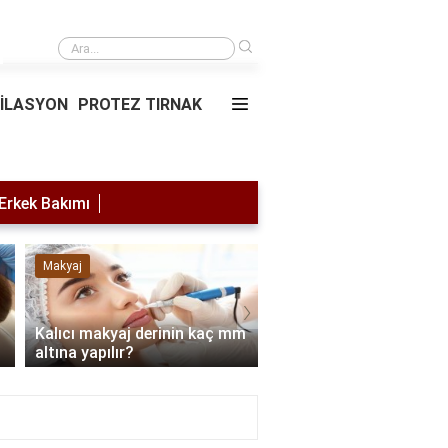
›
Cilt bakımı fiyatları
PİLASYON
PROTEZ TIRNAK
Erkek Bakımı
Makyaj
Makyaj
›
Gözleri daha büyük
Kalıcı makyaj derinin kaç mm
göstermek için nasıl m
altına yapılır?
yapılır?