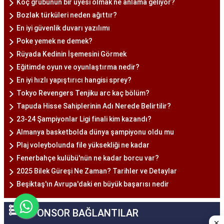
Koç grubunun bir üyesi olmak ne anlama geliyor?
Bozlak türküleri neden ağıttır?
En iyi güvenlik duvarı yazılımı
Poke yemek ne demek?
Rüyada Kedinin İşemesini Görmek
Eğitimde oyun ve oyunlaştırma nedir?
En iyi hızlı yapıştırıcı hangisi sprey?
Tokyo Revengers Tenjiku arc kaç bölüm?
Tapuda Hisse Sahiplerinin Adı Nerede Belirtilir?
23-24 Şampiyonlar Ligi finali kim kazandı?
Almanya basketbolda dünya şampiyonu oldu mu
Plaj voleybolunda file yüksekliği ne kadar
Fenerbahçe kulübü'nün ne kadar borcu var?
2025 Bilek Güreşi Ne Zaman? Tarihler ve Detaylar
Beşiktaş'ın Avrupa'daki en büyük başarısı nedir
SPONSOR BAĞLANTILAR