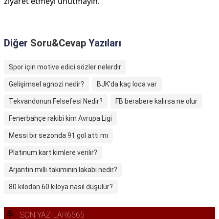
ziyaret etmeyi unutmayın.
Diğer
Soru&Cevap
Yazıları
Spor için motive edici sözler nelerdir
Gelişimsel agnozi nedir?
BJK'da kaç loca var
Tekvandonun Felsefesi Nedir?
FB berabere kalırsa ne olur
Fenerbahçe rakibi kim Avrupa Ligi
Messi bir sezonda 91 gol attı mı
Platinum kart kimlere verilir?
Arjantin milli takımının lakabı nedir?
80 kilodan 60 kiloya nasıl düşülür?
SON YAZILAR6565