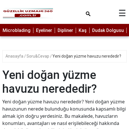
×
☰
MAKYAJ
Microblading
Eyeliner
Dipliner
Kaş
Dudak Dolgusu
MİCROBLADİNG
EYELİNER
Anasayfa
Soru&Cevap
Yeni doğan yüzme havuzu nerededir?
LAZER
EPİLASYON
Yeni doğan yüzme
PROTEZ
TIRNAK
havuzu nerededir?
PEELİNG
Yeni doğan yüzme havuzu nerededir? Yeni doğan yüzme
ERKEK
havuzunun nerede bulunduğu konusunda kapsamlı bilgi
BAKIMI
almak için doğru yerdesiniz. Bu makalede, havuzların
CİLT
konumları, avantajları ve nasıl erişilebileceği hakkında
BAKIMI