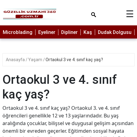
×
☰
MAKYAJ
Microblading
Eyeliner
Dipliner
Kaş
Dudak Dolgusu
MİCROBLADİNG
EYELİNER
Anasayfa
Yaşam
Ortaokul 3 ve 4. sınıf kaç yaş?
LAZER
EPİLASYON
Ortaokul 3 ve 4. sınıf
PROTEZ
TIRNAK
kaç yaş?
PEELİNG
Ortaokul 3 ve 4. sınıf kaç yaş? Ortaokul 3. ve 4. sınıf
ERKEK
öğrencileri genellikle 12 ve 13 yaşlarındadır. Bu yaş
BAKIMI
aralığında çocuklar, bilişsel ve duygusal gelişim açısından
CİLT
önemli bir evreden geçerler. Eğitimden sosyal hayata
BAKIMI