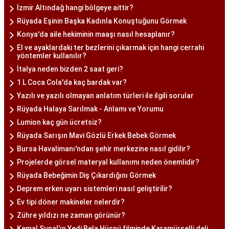
İzmir Altındağ hangi bölgeye aittir?
Rüyada Eşinin Başka Kadınla Konuştuğunu Görmek
Konya'da aile hekiminin maaşı nasıl hesaplanır?
El ve ayaklardaki ter bezlerini çıkarmak için hangi cerrahi
yöntemler kullanılır?
İtalya neden bizden 2 saat geri?
1 L Coca Cola'da kaç bardak var?
Yazılı ve yazılı olmayan anlatım türleri ile ilgili sorular
Rüyada Halaya Sarılmak - Anlamı ve Yorumu
Lumion kaç gün ücretsiz?
Rüyada Sarışın Mavi Gözlü Erkek Bebek Görmek
Bursa Havalimanı'ndan şehir merkezine nasıl gidilir?
Projelerde görsel materyal kullanımı neden önemlidir?
Rüyada Bebeğimin Diş Çıkardığını Görmek
Deprem erken uyarı sistemleri nasıl geliştirilir?
Ev tipi döner makineler nelerdir?
Zühre yıldızı ne zaman görünür?
Kemal Sunal'ın Yedi Bela Hüsnü filminde Karamürselli deli