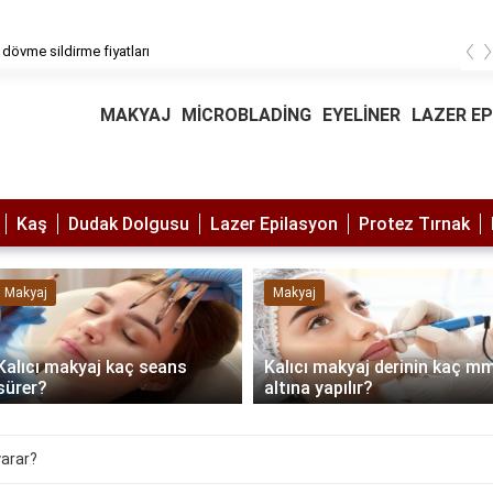
‹
 dövme sildirme fiyatları
MAKYAJ
MİCROBLADİNG
EYELİNER
LAZER E
Kaş
Dudak Dolgusu
Lazer Epilasyon
Protez Tırnak
Makyaj
Makyaj
Kalıcı makyaj kaç seans
Kalıcı makyaj derinin kaç m
sürer?
altına yapılır?
yarar?