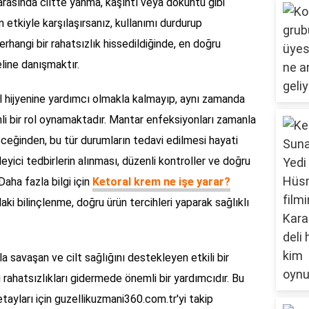
r arasında ciltte yanma, kaşıntı veya döküntü gibi
an etkiyle karşılaşırsanız, kullanımı durdurup
rhangi bir rahatsızlık hissedildiğinde, en doğru
line danışmaktır.
l hijyenine yardımcı olmakla kalmayıp, aynı zamanda
mli bir rol oynamaktadır. Mantar enfeksiyonları zamanla
eceğinden, bu tür durumların tedavi edilmesi hayati
nleyici tedbirlerin alınması, düzenli kontroller ve doğru
Daha fazla bilgi için
Ketoral krem ne işe yarar?
aki bilinçlenme, doğru ürün tercihleri yaparak sağlıklı
 savaşan ve cilt sağlığını destekleyen etkili bir
i rahatsızlıkları gidermede önemli bir yardımcıdır. Bu
tayları için guzellikuzmani360.com.tr'yi takip