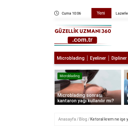
Yeni
ı
Cuma 10:06
Lazerle
Microblading
Eyeliner
Dipliner
lading
Microblading
‹
blading kimlere
Microblading sonrası
lanmaz?
kantaron yağı kullanılır mı?
Anasayfa
Blog
Ketoral krem ne işe 