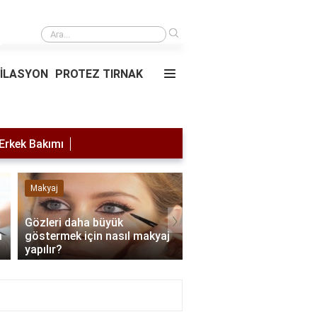
›
Saç simülasyonu
PİLASYON
PROTEZ TIRNAK
Erkek Bakımı
Makyaj
Lazer Epilasyon
›
Gözleri daha büyük
m
göstermek için nasıl makyaj
Lazer yaptırdıktan son
yapılır?
nelere dikkat edilmeli?