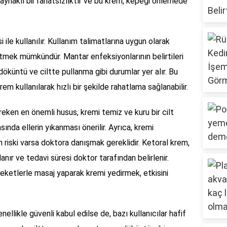
aynaklı bir rahatsızlıktır ve bu krem, kepeği önlemede
 ile kullanılır. Kullanım talimatlarına uygun olarak
etmek mümkündür. Mantar enfeksiyonlarının belirtileri
, döküntü ve ciltte pullanma gibi durumlar yer alır. Bu
krem kullanılarak hızlı bir şekilde rahatlama sağlanabilir.
reken en önemli husus, kremi temiz ve kuru bir cilt
nda ellerin yıkanması önerilir. Ayrıca, kremi
n riski varsa doktora danışmak gereklidir. Ketoral krem,
anır ve tedavi süresi doktor tarafından belirlenir.
reketlerle masaj yaparak kremi yedirmek, etkisini
ellikle güvenli kabul edilse de, bazı kullanıcılar hafif