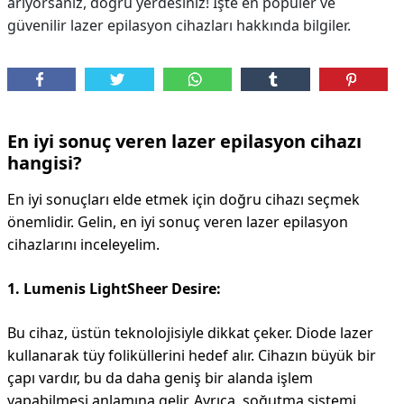
arıyorsanız, doğru yerdesiniz! İşte en popüler ve
güvenilir lazer epilasyon cihazları hakkında bilgiler.
DİPLİNER
En iyi sonuç veren lazer epilasyon cihazı
hangisi?
En iyi sonuçları elde etmek için doğru cihazı seçmek
önemlidir. Gelin, en iyi sonuç veren lazer epilasyon
cihazlarını inceleyelim.
1. Lumenis LightSheer Desire:
Bu cihaz, üstün teknolojisiyle dikkat çeker. Diode lazer
kullanarak tüy foliküllerini hedef alır. Cihazın büyük bir
çapı vardır, bu da daha geniş bir alanda işlem
yapabilmesi anlamına gelir. Ayrıca, soğutma sistemi