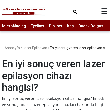
×
☰
MAKYAJ
Microblading
Eyeliner
Dipliner
Kaş
Dudak Dolgusu
MİCROBLADİNG
EYELİNER
Anasayfa
Lazer Epilasyon
En iyi sonuç veren lazer epilasyon ciha
LAZER
EPİLASYON
En iyi sonuç veren lazer
PROTEZ
TIRNAK
epilasyon cihazı
PEELİNG
hangisi?
ERKEK
BAKIMI
En iyi sonuç veren lazer epilasyon cihazı hangisi? En etkili
CİLT
ve sonuç odaklı lazer epilasyon cihazları hakkında bilgi
BAKIMI