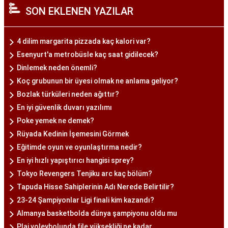
SON EKLENEN YAZILAR
4 dilim margarita pizzada kaç kalori var?
Esenyurt'a metrobüsle kaç saat gidilecek?
Dinlemek neden önemli?
Koç grubunun bir üyesi olmak ne anlama geliyor?
Bozlak türküleri neden ağıttır?
En iyi güvenlik duvarı yazılımı
Poke yemek ne demek?
Rüyada Kedinin İşemesini Görmek
Eğitimde oyun ve oyunlaştırma nedir?
En iyi hızlı yapıştırıcı hangisi sprey?
Tokyo Revengers Tenjiku arc kaç bölüm?
Tapuda Hisse Sahiplerinin Adı Nerede Belirtilir?
23-24 Şampiyonlar Ligi finali kim kazandı?
Almanya basketbolda dünya şampiyonu oldu mu
Plaj voleybolunda file yüksekliği ne kadar