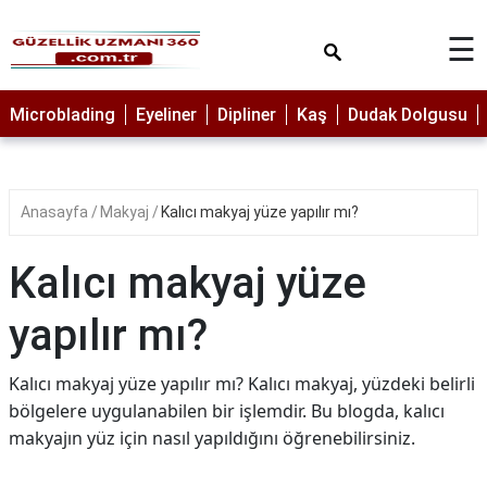
×
☰
MAKYAJ
Microblading
Eyeliner
Dipliner
Kaş
Dudak Dolgusu
MİCROBLADİNG
EYELİNER
Anasayfa
Makyaj
Kalıcı makyaj yüze yapılır mı?
LAZER
EPİLASYON
Kalıcı makyaj yüze
PROTEZ
TIRNAK
yapılır mı?
PEELİNG
Kalıcı makyaj yüze yapılır mı? Kalıcı makyaj, yüzdeki belirli
ERKEK
bölgelere uygulanabilen bir işlemdir. Bu blogda, kalıcı
BAKIMI
makyajın yüz için nasıl yapıldığını öğrenebilirsiniz.
CİLT
BAKIMI