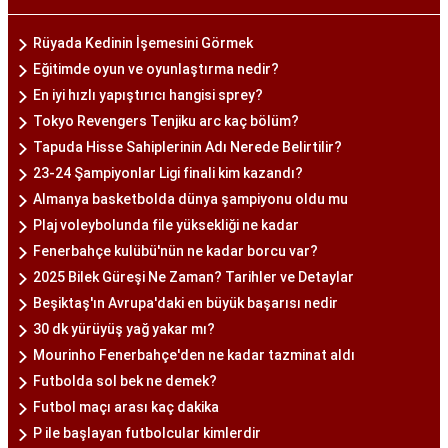
Rüyada Kedinin İşemesini Görmek
Eğitimde oyun ve oyunlaştırma nedir?
En iyi hızlı yapıştırıcı hangisi sprey?
Tokyo Revengers Tenjiku arc kaç bölüm?
Tapuda Hisse Sahiplerinin Adı Nerede Belirtilir?
23-24 Şampiyonlar Ligi finali kim kazandı?
Almanya basketbolda dünya şampiyonu oldu mu
Plaj voleybolunda file yüksekliği ne kadar
Fenerbahçe kulübü'nün ne kadar borcu var?
2025 Bilek Güreşi Ne Zaman? Tarihler ve Detaylar
Beşiktaş'ın Avrupa'daki en büyük başarısı nedir
30 dk yürüyüş yağ yakar mı?
Mourinho Fenerbahçe'den ne kadar tazminat aldı
Futbolda sol bek ne demek?
Futbol maçı arası kaç dakika
P ile başlayan futbolcular kimlerdir