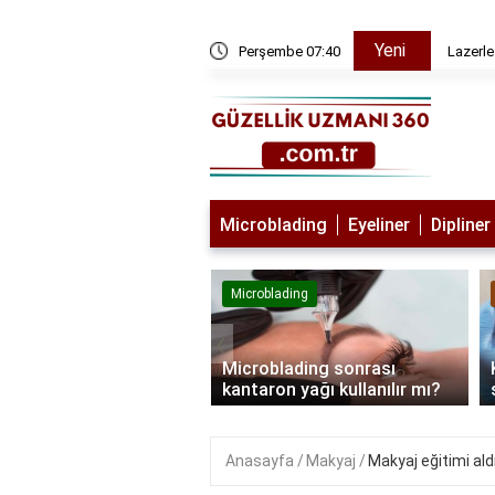
Yeni
ı
Perşembe 07:40
Lazerle
Microblading
Eyeliner
Dipliner
lading
Microblading
‹
blading kimlere
Microblading sonrası
lanmaz?
kantaron yağı kullanılır mı?
Anasayfa
Makyaj
Makyaj eğitimi ald