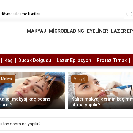
‹
 dövme sildirme fiyatları
MAKYAJ
MİCROBLADİNG
EYELİNER
LAZER E
Kaş
Dudak Dolgusu
Lazer Epilasyon
Protez Tırnak
Makyaj
Makyaj
Kalıcı makyaj kaç seans
Kalıcı makyaj derinin kaç m
sürer?
altına yapılır?
ıktan sonra ne yapılır?