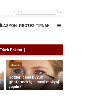
›
Saç simülasyonu
PİLASYON
PROTEZ TIRNAK
Erkek Bakımı
Makyaj
Lazer Epilasyon
›
Gözleri daha büyük
m
göstermek için nasıl makyaj
Lazer yaptırdıktan son
yapılır?
nelere dikkat edilmeli?