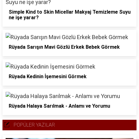
Simple Kind to Skin Micellar Makyaj Temizleme Suyu
ne işe yarar?
Rüyada Sarışın Mavi Gözlü Erkek Bebek Görmek
Rüyada Kedinin İşemesini Görmek
Rüyada Halaya Sarılmak - Anlamı ve Yorumu
POPÜLER YAZILAR