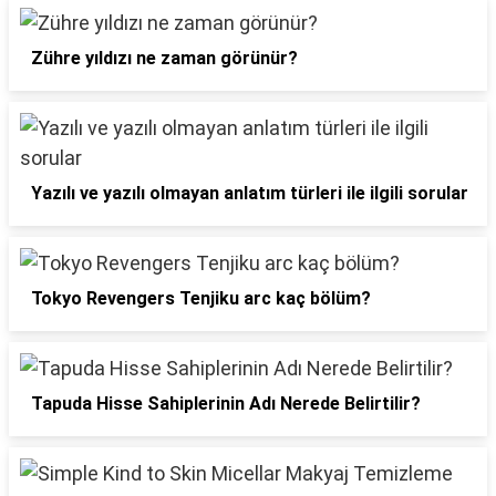
Zühre yıldızı ne zaman görünür?
Yazılı ve yazılı olmayan anlatım türleri ile ilgili sorular
Tokyo Revengers Tenjiku arc kaç bölüm?
Tapuda Hisse Sahiplerinin Adı Nerede Belirtilir?