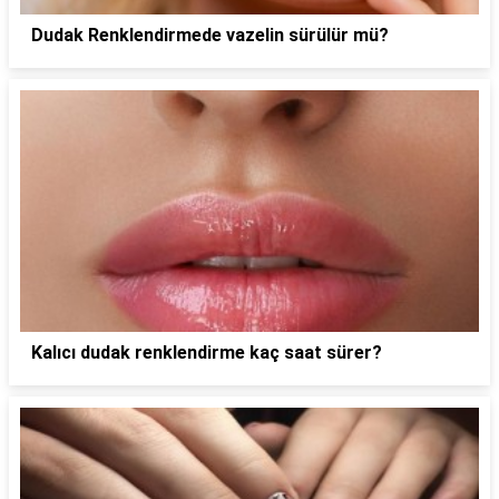
Dudak Renklendirmede vazelin sürülür mü?
Kalıcı dudak renklendirme kaç saat sürer?