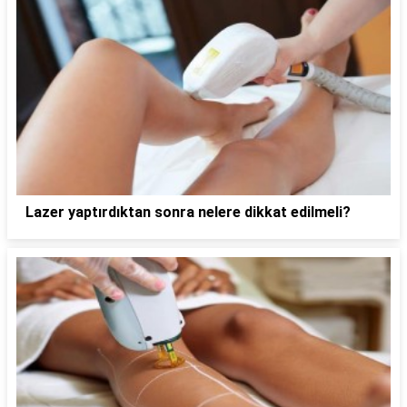
Lazer yaptırdıktan sonra nelere dikkat edilmeli?