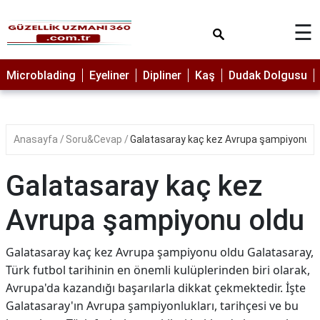
×
☰
MAKYAJ
Microblading
Eyeliner
Dipliner
Kaş
Dudak Dolgusu
MİCROBLADİNG
EYELİNER
Anasayfa
Soru&Cevap
Galatasaray kaç kez Avrupa şampiyonu o
LAZER
EPİLASYON
Galatasaray kaç kez
PROTEZ
TIRNAK
Avrupa şampiyonu oldu
PEELİNG
Galatasaray kaç kez Avrupa şampiyonu oldu Galatasaray,
ERKEK
Türk futbol tarihinin en önemli kulüplerinden biri olarak,
BAKIMI
Avrupa'da kazandığı başarılarla dikkat çekmektedir. İşte
CİLT
Galatasaray'ın Avrupa şampiyonlukları, tarihçesi ve bu
BAKIMI