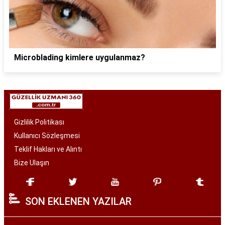
Microblading kimlere uygulanmaz?
Gizlilik Politikası
Kullanıcı Sözleşmesi
Teklif Hakları ve Alıntı
Bize Ulaşın
SON EKLENEN YAZILAR