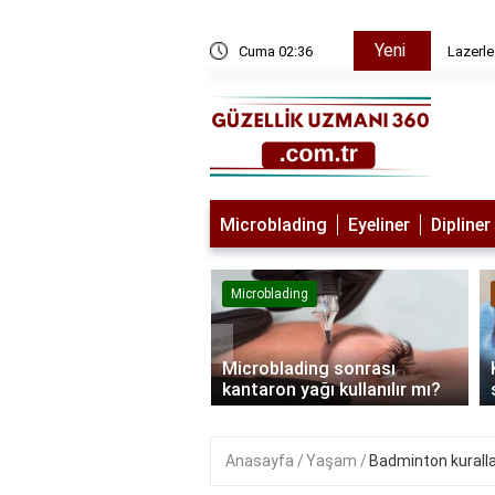
Yeni
ı
Cuma 02:36
Lazerle
Microblading
Eyeliner
Dipliner
lading
Microblading
‹
blading kimlere
Microblading sonrası
lanmaz?
kantaron yağı kullanılır mı?
Anasayfa
Yaşam
Badminton kurallar