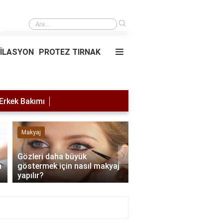
›
Saç simülasyonu
PİLASYON
PROTEZ TIRNAK
Erkek Bakımı
Makyaj
Lazer Epilasyon
›
Gözleri daha büyük
m
göstermek için nasıl makyaj
Lazer yaptırdıktan son
yapılır?
nelere dikkat edilmeli?