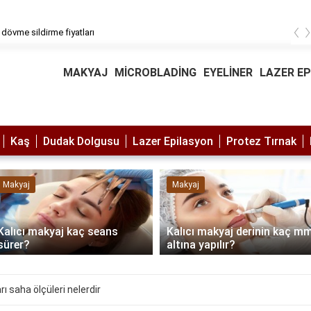
‹
 dövme sildirme fiyatları
MAKYAJ
MİCROBLADİNG
EYELİNER
LAZER E
Kaş
Dudak Dolgusu
Lazer Epilasyon
Protez Tırnak
Makyaj
Makyaj
Kalıcı makyaj kaç seans
Kalıcı makyaj derinin kaç m
sürer?
altına yapılır?
ı saha ölçüleri nelerdir