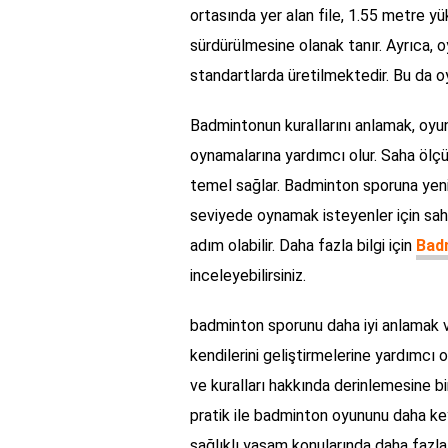
ortasında yer alan file, 1.55 metre yü
sürdürülmesine olanak tanır. Ayrıca, o
standartlarda üretilmektedir. Bu da oyu
Badmintonun kurallarını anlamak, oyun
oynamalarına yardımcı olur. Saha ölçüle
temel sağlar. Badminton sporuna yeni
seviyede oynamak isteyenler için saha 
adım olabilir. Daha fazla bilgi için
Badm
inceleyebilirsiniz.
badminton sporunu daha iyi anlamak ve
kendilerini geliştirmelerine yardımcı o
ve kuralları hakkında derinlemesine b
pratik ile badminton oyununu daha keyif
sağlıklı yaşam konularında daha fazla 