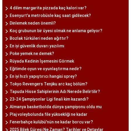
4 dilim margarita pizzada kaç kalori var?
Esenyurt'a metrobüsle kaç saat gidilecek?
Dinlemek neden önemli?
Koç grubunun bir üyesi olmak ne anlama geliyor?
Bozlak türküleri neden ağıttır?
En iyi güvenlik duvarı yazılımı
Poke yemek ne demek?
Rüyada Kedinin İşemesini Görmek
Eğitimde oyun ve oyunlaştırma nedir?
En iyi hızlı yapıştırıcı hangisi sprey?
Tokyo Revengers Tenjiku arc kaç bölüm?
Tapuda Hisse Sahiplerinin Adı Nerede Belirtilir?
23-24 Şampiyonlar Ligi finali kim kazandı?
Almanya basketbolda dünya şampiyonu oldu mu
Plaj voleybolunda file yüksekliği ne kadar
Fenerbahçe kulübü'nün ne kadar borcu var?
2025 Bilek Güreşi Ne Zaman? Tarihler ve Detaylar