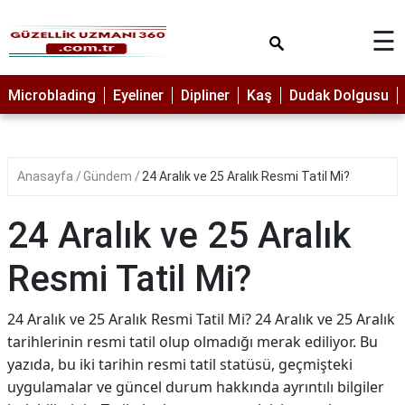
×
☰
MAKYAJ
Microblading
Eyeliner
Dipliner
Kaş
Dudak Dolgusu
MİCROBLADİNG
EYELİNER
Anasayfa
Gündem
24 Aralık ve 25 Aralık Resmi Tatil Mi?
LAZER
EPİLASYON
24 Aralık ve 25 Aralık
PROTEZ
TIRNAK
Resmi Tatil Mi?
PEELİNG
24 Aralık ve 25 Aralık Resmi Tatil Mi? 24 Aralık ve 25 Aralık
ERKEK
tarihlerinin resmi tatil olup olmadığı merak ediliyor. Bu
BAKIMI
yazıda, bu iki tarihin resmi tatil statüsü, geçmişteki
CİLT
uygulamalar ve güncel durum hakkında ayrıntılı bilgiler
BAKIMI