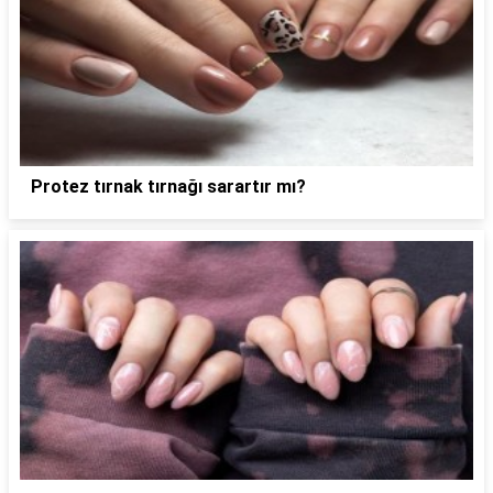
Protez tırnak tırnağı sarartır mı?