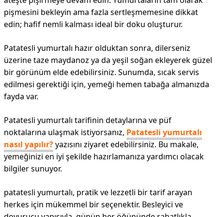
ateşte pişirmeye devam edin. Yumurtaların tam olarak
pişmesini bekleyin ama fazla sertleşmemesine dikkat
edin; hafif nemli kalması ideal bir doku oluşturur.
Patatesli yumurtalı hazır olduktan sonra, dilerseniz
üzerine taze maydanoz ya da yeşil soğan ekleyerek güzel
bir görünüm elde edebilirsiniz. Sunumda, sıcak servis
edilmesi gerektiği için, yemeği hemen tabağa almanızda
fayda var.
Patatesli yumurtalı tarifinin detaylarına ve püf
noktalarına ulaşmak istiyorsanız,
Patatesli yumurtalı
nasıl yapılır?
yazısını ziyaret edebilirsiniz. Bu makale,
yemeğinizi en iyi şekilde hazırlamanıza yardımcı olacak
bilgiler sunuyor.
patatesli yumurtalı, pratik ve lezzetli bir tarif arayan
herkes için mükemmel bir seçenektir. Besleyici ve
doyurucu yapısıyla, günün her öğününde rahatlıkla