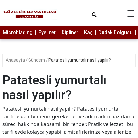
×
☰
MAKYAJ
Microblading
Eyeliner
Dipliner
Kaş
Dudak Dolgusu
MİCROBLADİNG
EYELİNER
Anasayfa
Gündem
Patatesli yumurtalı nasıl yapılır?
LAZER
EPİLASYON
Patatesli yumurtalı
PROTEZ
TIRNAK
nasıl yapılır?
PEELİNG
Patatesli yumurtalı nasıl yapılır? Patatesli yumurtalı
ERKEK
tarifine dair bilmeniz gerekenler ve adım adım hazırlama
BAKIMI
süreci hakkında kapsamlı bir rehber. Pratik ve lezzetli bu
CİLT
tarifi evde kolayca yapabilir, misafirlerinize veya ailenize
BAKIMI