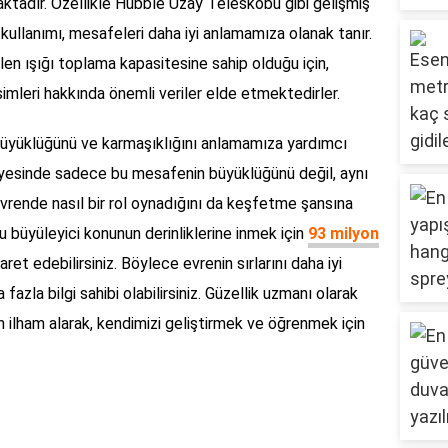
aktadır. Özellikle Hubble Uzay Teleskobu gibi gelişmiş
kullanımı, mesafeleri daha iyi anlamamıza olanak tanır.
len ışığı toplama kapasitesine sahip olduğu için,
simleri hakkında önemli veriler elde etmektedirler.
 büyüklüğünü ve karmaşıklığını anlamamıza yardımcı
sayesinde sadece bu mesafenin büyüklüğünü değil, aynı
rende nasıl bir rol oynadığını da keşfetme şansına
u büyüleyici konunun derinliklerine inmek için
93 milyon
aret edebilirsiniz. Böylece evrenin sırlarını daha iyi
 fazla bilgi sahibi olabilirsiniz. Güzellik uzmanı olarak
 ilham alarak, kendimizi geliştirmek ve öğrenmek için