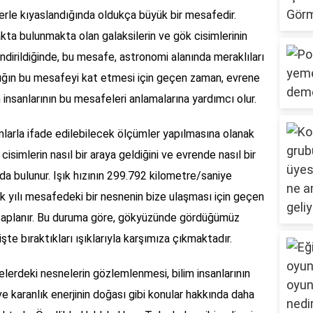
lerle kıyaslandığında oldukça büyük bir mesafedir.
ta bulunmakta olan galaksilerin ve gök cisimlerinin
dirildiğinde, bu mesafe, astronomi alanında meraklıları
 Işığın bu mesafeyi kat etmesi için geçen zaman, evrene
m insanlarının bu mesafeleri anlamalarına yardımcı olur.
arla ifade edilebilecek ölçümler yapılmasına olanak
simlerin nasıl bir araya geldiğini ve evrende nasıl bir
a bulunur. Işık hızının 299.792 kilometre/saniye
k yılı mesafedeki bir nesnenin bize ulaşması için geçen
hesaplanır. Bu duruma göre, gökyüzünde gördüğümüz
şte bıraktıkları ışıklarıyla karşımıza çıkmaktadır.
erdeki nesnelerin gözlemlenmesi, bilim insanlarının
e karanlık enerjinin doğası gibi konular hakkında daha