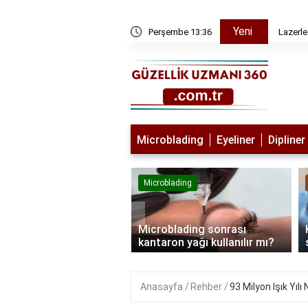
Yeni
ı
Perşembe 13:36
Lazerle
Microblading
Eyeliner
Dipliner
lading
Microblading
‹
blading kimlere
Microblading sonrası
lanmaz?
kantaron yağı kullanılır mı?
Anasayfa
Rehber
93 Milyon Işık Yıl