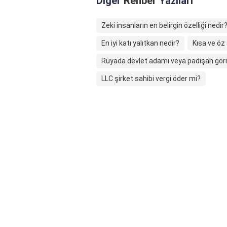
Diğer
Rehber
Yazıları
Zeki insanların en belirgin özelliği nedir
En iyi katı yalıtkan nedir?
Kısa ve öz 
Rüyada devlet adamı veya padişah gör
LLC şirket sahibi vergi öder mi?