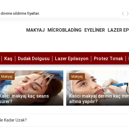
‹
 dövme sildirme fiyatları
MAKYAJ
MİCROBLADİNG
EYELİNER
LAZER E
Kaş
Dudak Dolgusu
Lazer Epilasyon
Protez Tırnak
Makyaj
Makyaj
Kalıcı makyaj kaç seans
Kalıcı makyaj derinin kaç m
sürer?
altına yapılır?
ı Ne Kadar Uzak?