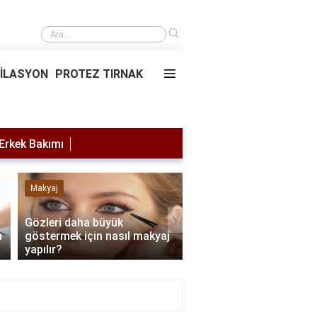
›
Saç simülasyonu
PİLASYON
PROTEZ TIRNAK
Erkek Bakımı
Makyaj
Lazer Epilasyon
›
Gözleri daha büyük
m
göstermek için nasıl makyaj
Lazer yaptırdıktan son
yapılır?
nelere dikkat edilmeli?